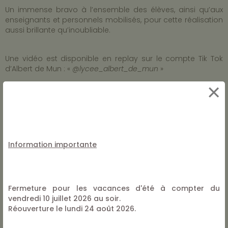
Un immense bravo à l’ensemble des élèves, ainsi qu’aux
enseignants et personnels mobilisés, pour cette réalisation
aussi brillante qu’inoubliable.
Une vidéo est disponible en replay sur le compte Tik Tok
d’Albert de Mun : «
@lycee_albert_de_mun
»
×
Information importante
Fermeture pour les vacances d'été à compter du
vendredi 10 juillet 2026 au soir.
Réouverture le lundi 24 août 2026.