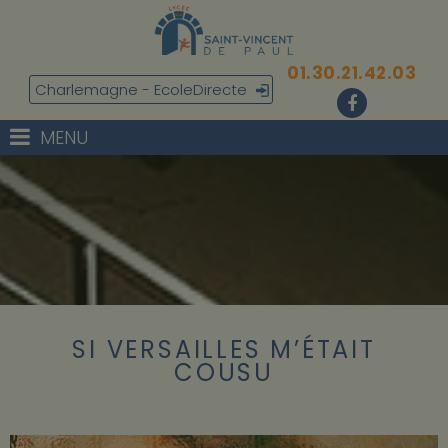
01.30.21.42.03
Charlemagne - EcoleDirecte
MENU
SI VERSAILLES M’ÉTAIT
COUSU