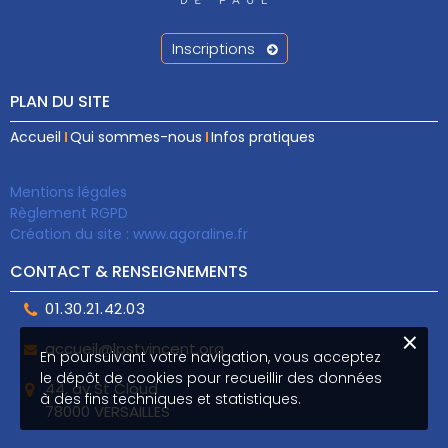
Inscriptions
PLAN DU SITE
Accueil
Qui sommes-nous
Infos pratiques
Mentions légales
Règlement RGPD
Création du site :
www.agoraline.fr
CONTACT & RENSEIGNEMENTS
01.30.21.42.03
×
accueil@lpstvincent.org
En poursuivant votre navigation, vous acceptez
le dépôt de cookies pour recueillir des données
44, av St Cloud
à des fins techniques et statistiques.
78000 VERSAILLES