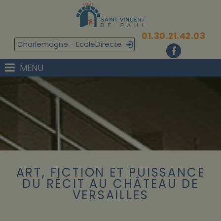
01.30.21.42.03
Charlemagne - EcoleDirecte
MENU
ART, FICTION ET PUISSANCE
DU RÉCIT AU CHÂTEAU DE
VERSAILLES