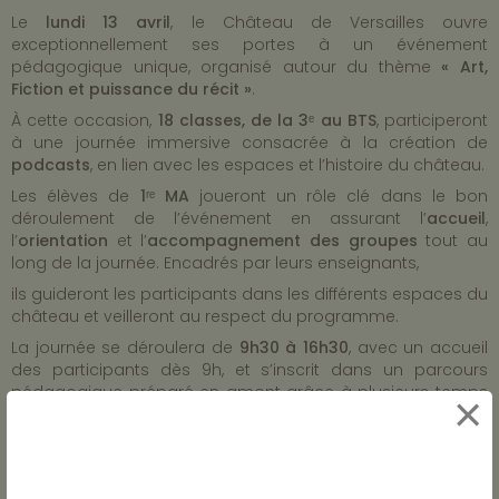
Le
lundi 13 avril
, le Château de Versailles ouvre
exceptionnellement ses portes à un événement
pédagogique unique, organisé autour du thème
« Art,
Fiction et puissance du récit »
.
À cette occasion,
18 classes, de la 3ᵉ au BTS
, participeront
à une journée immersive consacrée à la création de
podcasts
, en lien avec les espaces et l’histoire du château.
Les élèves de
1ʳᵉ MA
joueront un rôle clé dans le bon
déroulement de l’événement en assurant l’
accueil
,
l’
orientation
et l’
accompagnement des groupes
tout au
long de la journée. Encadrés par leurs enseignants,
ils guideront les participants dans les différents espaces du
château et veilleront au respect du programme.
La journée se déroulera de
9h30 à 16h30
, avec un accueil
des participants dès 9h, et s’inscrit dans un parcours
pédagogique préparé en amont grâce à plusieurs temps
×
de rencontre et de formation.